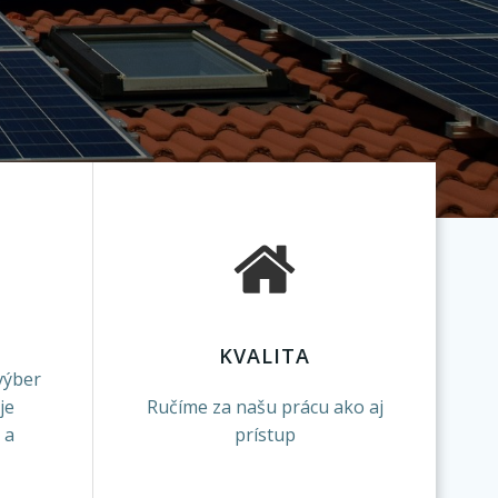
KVALITA
výber
je
Ručíme za našu prácu ako aj
 a
prístup