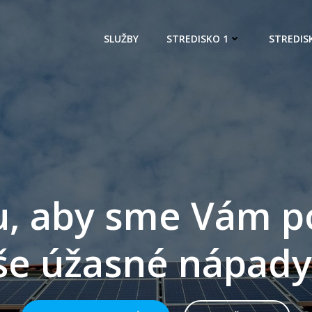
SLUŽBY
STREDISKO 1
STREDIS
u, aby sme Vám p
še úžasné nápady