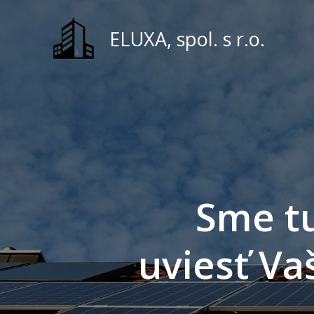
Skip
to
ELUXA, spol. s r.o.
content
Sme t
uviesť Va