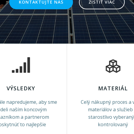
KONTAKTUJTE NÁS
ZISTIŤ VIAC
VÝSLEDKY
MATERIÁL
le napredujeme, aby sme
Celý nákupný proces a 
deli naším koncovým
materiálov a služieb 
kazníkom a partnerom
starostlivo vyberaný
oskytnúť to najlepšie
kontrolovaný