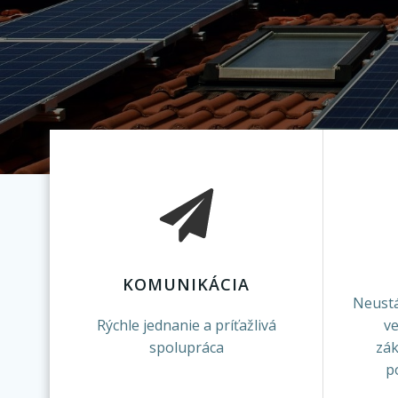
KOMUNIKÁCIA
Neustá
Rýchle jednanie a príťažlivá
ve
spolupráca
zá
p